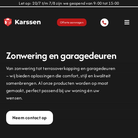
Ga
Let op: 20/7 t/m 7/8 zijn we geopend van 9:00 tot 15:00
naar
inhoud
Offerte aanvragen
Toggl
Navig
Deuren
Zonwering en garagedeuren
Zonwering
Van zonwering tot terrasoverkapping en garagedeuren
– wij bieden oplossingen die comfort, stijl en kwaliteit
Terrasoverkapping
samenbrengen. Al onze producten worden op maat
gemaakt, perfect passend bij uw woning én uw
wensen.
Over ons
Neem contact op
Projecten