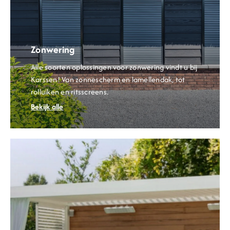
Zonwering
Alle soorten oplossingen voor zonwering vindt u bij
Karssen! Van zonnescherm en
lamellendak
, tot
rolluiken en
ritsscreens
.
Bekijk alle