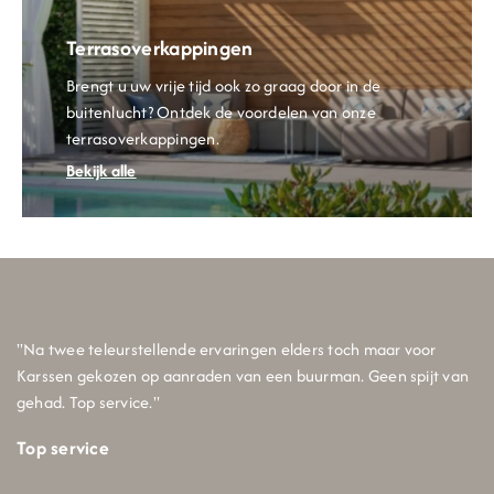
Terrasoverkappingen
Breng
t
u
uw
vrije tijd ook zo graag door in de
buitenlucht? Ontdek de voordelen van onze
terrasoverkappingen.
Bekijk alle
"Na twee teleurstellende ervaringen elders toch maar voor
Karssen gekozen op aanraden van een buurman. Geen spijt van
gehad. Top service."
Top service