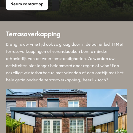
Neem contact op
Terrasoverkapping
Brengt u uw vrije tijd ook zo graag door in de buitenlucht? Met
terrasoverkappingen of verandadaken bent u minder
afhankelijk van de weersomstandigheden. Zo worden uw
activiteiten niet langer belemmerd door regen of wind! Een
gezellige winterbarbecue met vrienden of een ontbijt met het
hele gezin onder de terrasoverkapping, heerlijk toch?