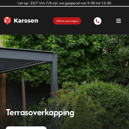
Ga
Let op: 20/7 t/m 7/8 zijn we geopend van 9:00 tot 15:00
naar
inhoud
Offerte aanvragen
Toggl
Navig
Deuren
Zonwering
Terrasoverkapping
Over ons
Terrasoverkapping
Projecten