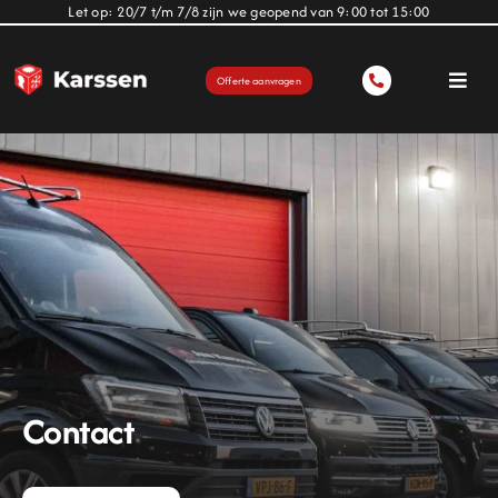
Ga
Let op: 20/7 t/m 7/8 zijn we geopend van 9:00 tot 15:00
naar
inhoud
Offerte aanvragen
Toggl
Navig
Deuren
Zonwering
Terrasoverkapping
Over ons
Contact
Projecten